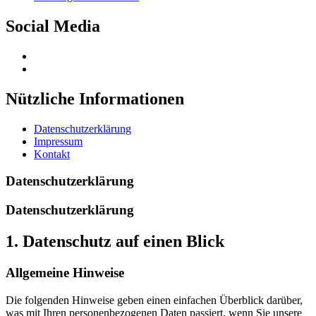
Sidebar
Social Media
Profil
von
Profil
Tierferienhof
von
auf
UCQVS3xQXsZk6bqILkabHDlg
Nützliche Informationen
Facebook
auf
anzeigen
YouTube
Datenschutzerklärung
anzeigen
Impressum
Kontakt
Datenschutzerklärung
Datenschutzerklärung
1. Datenschutz auf einen Blick
Allgemeine Hinweise
Die folgenden Hinweise geben einen einfachen Überblick darüber,
was mit Ihren personenbezogenen Daten passiert, wenn Sie unsere