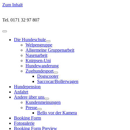
Zum Inhalt
Tel. 0171 32 97 807
Hauptmenü
öffnen
Die Hundeschule
Untermenü
Welpengruppe
öffnen
Allgemeine Gruppenarbeit
Nasenarbeit
Knirpsen-Uni
Hundewanderung
Zughundesport
Untermenü
Dogscooter
öffnen
Saccocar/Bollerwagen
Hundepension
Anfahrt
Andere über uns
Untermenü
Kundenmeinungen
öffnen
Presse
Untermenü
Bello vor der Kamera
öffnen
Booking Form
Fotogalerie
Booking Form Preview