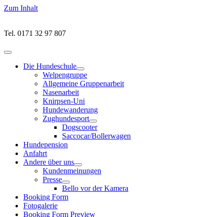
Zum Inhalt
Tel. 0171 32 97 807
Hauptmenü
öffnen
Die Hundeschule
Untermenü
Welpengruppe
öffnen
Allgemeine Gruppenarbeit
Nasenarbeit
Knirpsen-Uni
Hundewanderung
Zughundesport
Untermenü
Dogscooter
öffnen
Saccocar/Bollerwagen
Hundepension
Anfahrt
Andere über uns
Untermenü
Kundenmeinungen
öffnen
Presse
Untermenü
Bello vor der Kamera
öffnen
Booking Form
Fotogalerie
Booking Form Preview