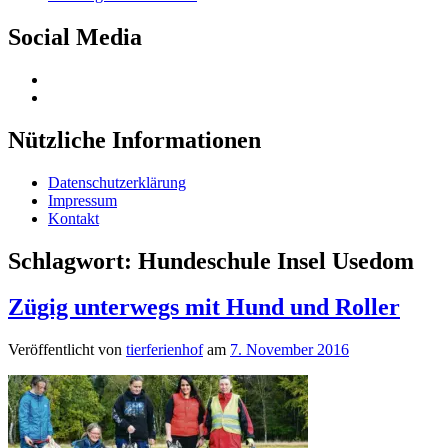
Sidebar
Social Media
Profil
von
Profil
Tierferienhof
von
auf
UCQVS3xQXsZk6bqILkabHDlg
Nützliche Informationen
Facebook
auf
anzeigen
YouTube
Datenschutzerklärung
anzeigen
Impressum
Kontakt
Schlagwort:
Hundeschule Insel Usedom
Zügig unterwegs mit Hund und Roller
Veröffentlicht von
tierferienhof
am
7. November 2016