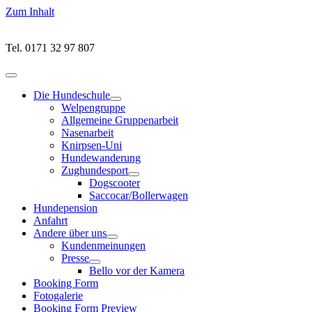
Zum Inhalt
Tel. 0171 32 97 807
Hauptmenü
öffnen
Die Hundeschule
Untermenü
Welpengruppe
öffnen
Allgemeine Gruppenarbeit
Nasenarbeit
Knirpsen-Uni
Hundewanderung
Zughundesport
Untermenü
Dogscooter
öffnen
Saccocar/Bollerwagen
Hundepension
Anfahrt
Andere über uns
Untermenü
Kundenmeinungen
öffnen
Presse
Untermenü
Bello vor der Kamera
öffnen
Booking Form
Fotogalerie
Booking Form Preview