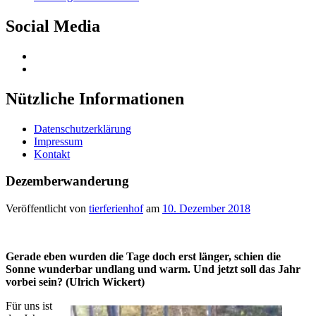
Sidebar
Social Media
Profil
von
Profil
Tierferienhof
von
auf
UCQVS3xQXsZk6bqILkabHDlg
Nützliche Informationen
Facebook
auf
anzeigen
YouTube
Datenschutzerklärung
anzeigen
Impressum
Kontakt
Dezemberwanderung
Veröffentlicht von
tierferienhof
am
10. Dezember 2018
Gerade eben wurden die Tage doch erst länger, schien die
Sonne wunderbar undlang und warm. Und jetzt soll das Jahr
vorbei sein? (Ulrich Wickert)
Für uns ist