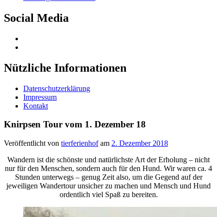
Sidebar
Social Media
Profil
von
Profil
Tierferienhof
von
auf
UCQVS3xQXsZk6bqILkabHDlg
Nützliche Informationen
Facebook
auf
anzeigen
YouTube
Datenschutzerklärung
anzeigen
Impressum
Kontakt
Knirpsen Tour vom 1. Dezember 18
Veröffentlicht von
tierferienhof
am
2. Dezember 2018
Wandern ist die schönste und natürlichste Art der Erholung – nicht
nur für den Menschen, sondern auch für den Hund. Wir waren ca. 4
Stunden unterwegs – genug Zeit also, um die Gegend auf der
jeweiligen Wandertour unsicher zu machen und Mensch und Hund
ordentlich viel Spaß zu bereiten.