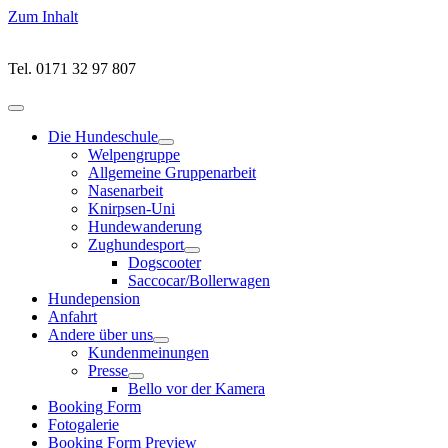
Zum Inhalt
Tel. 0171 32 97 807
Hauptmenü
öffnen
Die Hundeschule
Untermenü
Welpengruppe
öffnen
Allgemeine Gruppenarbeit
Nasenarbeit
Knirpsen-Uni
Hundewanderung
Zughundesport
Untermenü
Dogscooter
öffnen
Saccocar/Bollerwagen
Hundepension
Anfahrt
Andere über uns
Untermenü
Kundenmeinungen
öffnen
Presse
Untermenü
Bello vor der Kamera
öffnen
Booking Form
Fotogalerie
Booking Form Preview